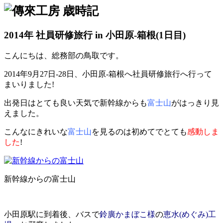
2014年 社員研修旅行 in 小田原-箱根(1日目)
こんにちは、総務部の鳥取です。
2014年9月27日-28日、小田原-箱根へ社員研修旅行へ行って
まいりました!
出発日はとても良い天気で新幹線からも
富士山
がはっきり見
えました。
こんなにきれいな
富士山
を見るのは初めてでとても
感動しま
した
!
新幹線からの富士山
小田原駅に到着後、バスで
鈴廣かまぼこ様
の
恵水(めぐみ)工