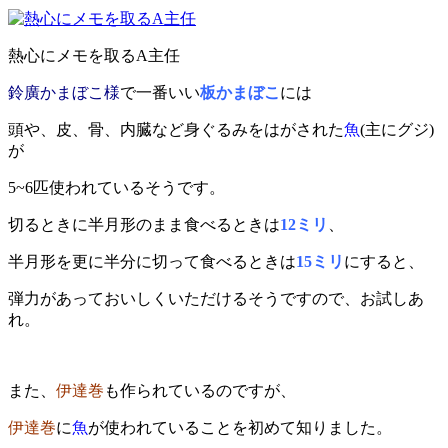
熱心にメモを取るA主任
鈴廣かまぼこ様
で一番いい
板かまぼこ
には
頭や、皮、骨、内臓など身ぐるみをはがされた
魚
(
主にグジ)
が
5~6匹使われているそうです。
切るときに半月形のまま食べるときは
12ミリ
、
半月形を更に半分に切って食べるときは
15ミリ
にすると、
弾力があっておいしくいただけるそうですので、お試しあ
れ。
また、
伊達巻
も作られているのですが、
伊達巻
に
魚
が使われていることを初めて知りました。